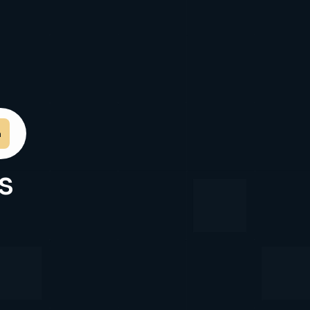
e
n
s