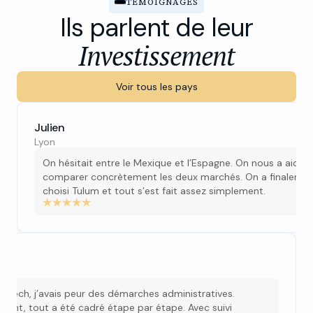
TÉMOIGNAGES
Ils parlent de leur
Investissement
Voir tous les pays
Julien
Lyon
On hésitait entre le Mexique et l’Espagne. On nous a aidés
comparer concrètement les deux marchés. On a finaleme
choisi Tulum et tout s’est fait assez simplement.
e
rakech, j’avais peur des démarches administratives.
ement, tout a été cadré étape par étape. Avec suivi