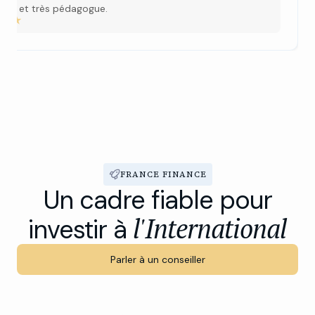
rant et très pédagogue.
FRANCE FINANCE
Un cadre fiable pour
l'International
investir à
Parler à un conseiller