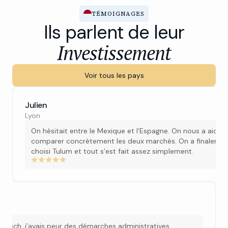
TÉMOIGNAGES
Ils parlent de leur
Investissement
Voir tous les pays
Julien
Lyon
On hésitait entre le Mexique et l’Espagne. On nous a aidés
comparer concrètement les deux marchés. On a finaleme
choisi Tulum et tout s’est fait assez simplement.
e
rakech, j’avais peur des démarches administratives.