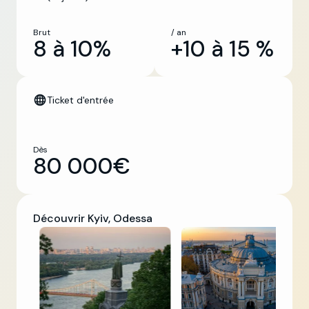
Brut
/ an
8 à 10%
+10 à 15 %
Ticket d'entrée
Dès
80 000€
Découvrir Kyiv, Odessa