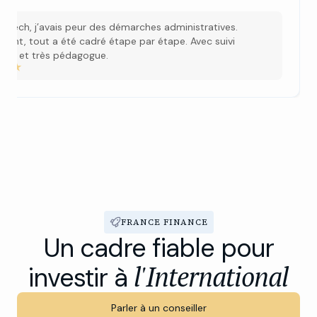
e
rakech, j’avais peur des démarches administratives.
ement, tout a été cadré étape par étape. Avec suivi
rant et très pédagogue.
FRANCE FINANCE
Un cadre fiable pour
l'International
investir à
Parler à un conseiller