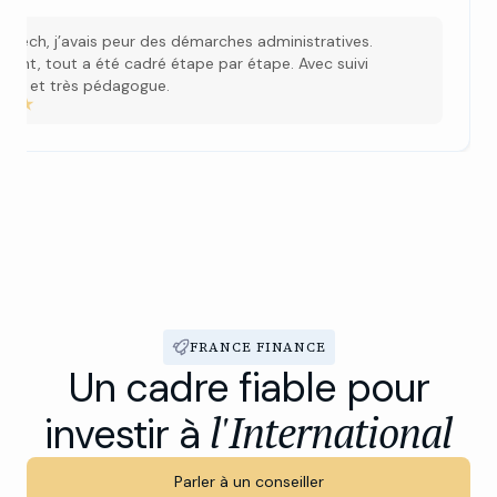
e
rakech, j’avais peur des démarches administratives.
ement, tout a été cadré étape par étape. Avec suivi
rant et très pédagogue.
FRANCE FINANCE
Un cadre fiable pour
l'International
investir à
Parler à un conseiller