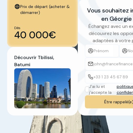
Prix de départ (acheter &
Vous souhaitez i
démarrer)
en Géorgie
Échangez avec un ex
Dès
40 000€
découvrez les oppor
adaptées à votre 
Découvrir Tbilissi,
Batumi
J'ai lu et
politiqu
j'accepte la
confiden
Slide 3 of 5.