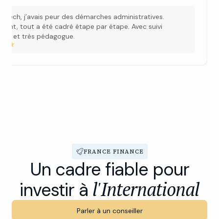
e
rakech, j’avais peur des démarches administratives.
ement, tout a été cadré étape par étape. Avec suivi
rant et très pédagogue.
FRANCE FINANCE
Un cadre fiable pour
l'International
investir à
Parler à un conseiller