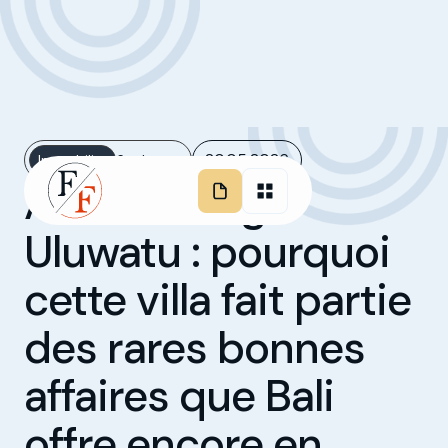
20.05.2026
Immobilier
6 minutes
Asora Living à
Uluwatu : pourquoi
cette villa fait partie
des rares bonnes
affaires que Bali
offre encore en