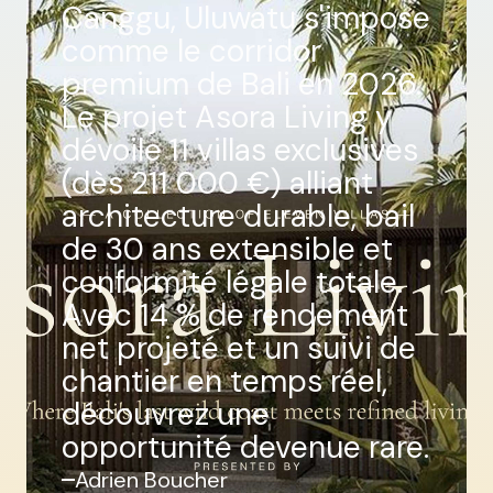
Canggu, Uluwatu s'impose
comme le corridor
premium de Bali en 2026.
Le projet Asora Living y
dévoile 11 villas exclusives
(dès 211 000 €) alliant
architecture durable, bail
de 30 ans extensible et
conformité légale totale.
Avec 14 % de rendement
net projeté et un suivi de
chantier en temps réel,
découvrez une
opportunité devenue rare.
Adrien Boucher