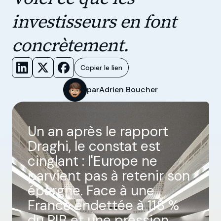
investisseurs en font
concrètement.
Copier le lien
par
Adrien Boucher
Un an après le rapport
Draghi, le constat est
cinglant : l'Europe ne
parvient pas à retenir son
épargne. Face à une
France endettée à 118 %
du PIB et une pression