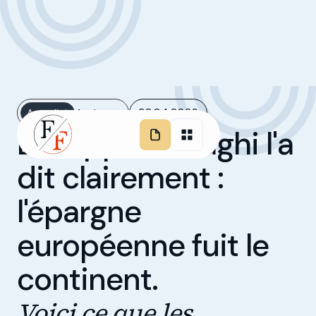
30.04.2026
Actualité
4 minutes
Le rapport Draghi l'a
dit clairement :
l'épargne
européenne fuit le
continent.
Voici ce que les