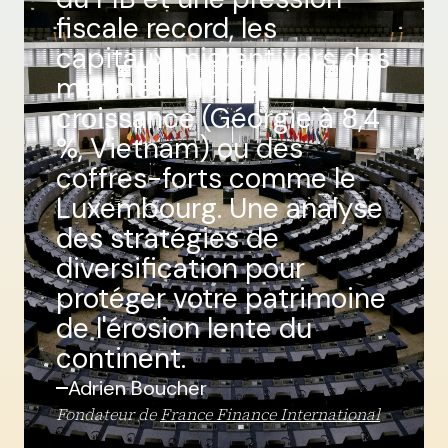
fiscale record, les
capitaux migrent vers des
marchés à forte
croissance (Géorgie à 8,4
%, Vietnam) ou des
coffres-forts comme le
Luxembourg. Une analyse
des stratégies de
diversification pour
protéger votre patrimoine
de l'érosion lente du
continent.
Adrien Boucher
Fondateur de
France Finance International