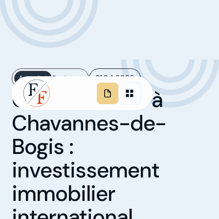
21.04.2026
Actualité
5 minutes
Cars & Coffee à
Chavannes-de-
Bogis :
investissement
immobilier
international