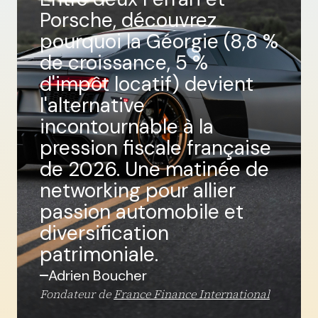
Porsche, découvrez
pourquoi la Géorgie (8,8 %
de croissance, 5 %
d'impôt locatif) devient
l'alternative
incontournable à la
pression fiscale française
de 2026. Une matinée de
networking pour allier
passion automobile et
diversification
patrimoniale.
Adrien Boucher
Fondateur de
France Finance International