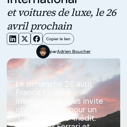
et voitures de luxe, le 26
avril prochain
Copier le lien
par
Adrien Boucher
Le dimanche 26 avril,
France Finance
International vous invite
chez F Motors pour un
"Cars & Coffee" inédit.
Entre deux Ferrari et